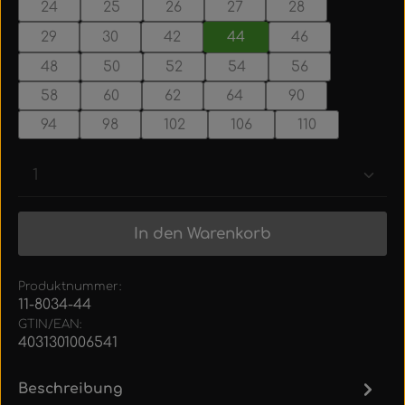
24
25
26
27
28
29
30
42
44
46
48
50
52
54
56
58
60
62
64
90
94
98
102
106
110
Produkt Anzahl: Gib den gewünschten Wert ein
In den Warenkorb
Produktnummer:
11-8034-44
GTIN/EAN:
4031301006541
Beschreibung