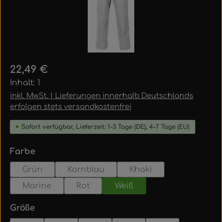
Regulärer Preis:
22,49 €
Inhalt:
1
inkl. MwSt. | Lieferungen innerhalb Deutschlands
erfolgen stets versandkostenfrei
Sofort verfügbar, Lieferzeit: 1-3 Tage (DE), 4-7 Tage (EU)
auswählen
Farbe
Grün
Kornblau
Khaki
Marine
Rot
Weiß
auswählen
Größe