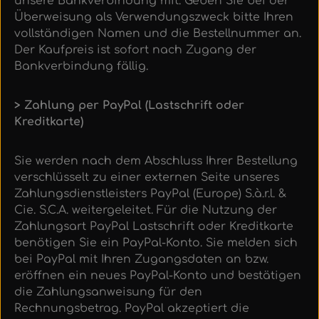
unsere Bankverbindung mit. Geben Sie bei der
Überweisung als Verwendungszweck bitte Ihren
vollständigen Namen und die Bestellnummer an.
Der Kaufpreis ist sofort nach Zugang der
Bankverbindung fällig.
> Zahlung per PayPal (Lastschrift oder
Kreditkarte)
Sie werden nach dem Abschluss Ihrer Bestellung
verschlüsselt zu einer externen Seite unseres
Zahlungsdienstleisters PayPal (Europe) S.à.r.l. &
Cie. S.C.A. weitergeleitet. Für die Nutzung der
Zahlungsart PayPal Lastschrift oder Kreditkarte
benötigen Sie ein PayPal-Konto. Sie melden sich
bei PayPal mit Ihren Zugangsdaten an bzw.
eröffnen ein neues PayPal-Konto und bestätigen
die Zahlungsanweisung für den
Rechnungsbetrag. PayPal akzeptiert die