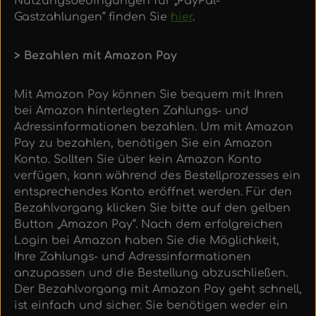
Nutzungsbedingungen für „PayPal-
Gastzahlungen“ finden Sie
hier
.
> Bezahlen mit Amazon Pay
Mit Amazon Pay können Sie bequem mit Ihren
bei Amazon hinterlegten Zahlungs- und
Adressinformationen bezahlen. Um mit Amazon
Pay zu bezahlen, benötigen Sie ein Amazon
Konto. Sollten Sie über kein Amazon Konto
verfügen, kann während des Bestellprozesses ein
entsprechendes Konto eröffnet werden. Für den
Bezahlvorgang klicken Sie bitte auf den gelben
Button „Amazon Pay“. Nach dem erfolgreichen
Login bei Amazon haben Sie die Möglichkeit,
Ihre Zahlungs- und Adressinformationen
anzupassen und die Bestellung abzuschließen.
Der Bezahlvorgang mit Amazon Pay geht schnell,
ist einfach und sicher. Sie benötigen weder ein