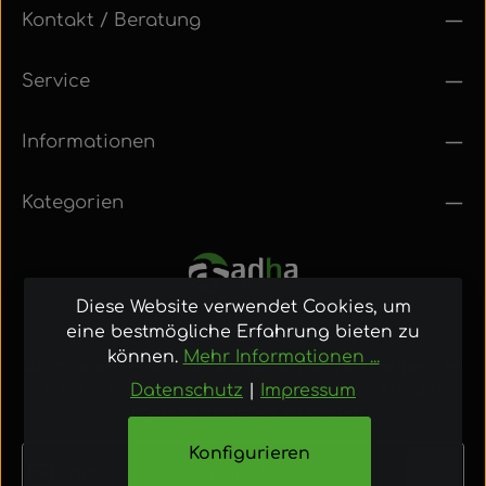
Kontakt / Beratung
Service
Informationen
Kategorien
Diese Website verwendet Cookies, um
eine bestmögliche Erfahrung bieten zu
können.
Mehr Informationen ...
Abonnieren Sie jetzt unseren regelmäßig erscheinenden
Datenschutz
|
Impressum
Newsletter, um rechtzeitig über neue Produkte und
Angebote informiert zu werden.
Konfigurieren
E-Mail-Adresse*