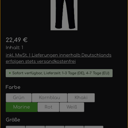
Regulärer Preis:
22,49 €
Inhalt:
1
inkl. MwSt. | Lieferungen innerhalb Deutschlands
erfolgen stets versandkostenfrei
Sofort verfügbar, Lieferzeit: 1-3 Tage (DE), 4-7 Tage (EU)
auswählen
Farbe
Grün
Kornblau
Khaki
Marine
Rot
Weiß
auswählen
Größe