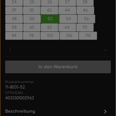
24
25
26
27
28
29
30
42
44
46
48
50
52
54
56
58
60
62
64
90
94
98
102
106
110
Produkt Anzahl: Gib den gewünschten Wert ein
In den Warenkorb
Produktnummer:
11-8031-52
GTIN/EAN:
4031301002963
Beschreibung