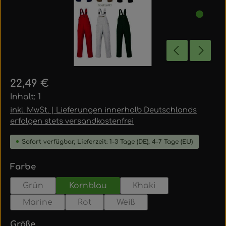
Regulärer Preis:
22,49 €
Inhalt:
1
inkl. MwSt. | Lieferungen innerhalb Deutschlands
erfolgen stets versandkostenfrei
Sofort verfügbar, Lieferzeit: 1-3 Tage (DE), 4-7 Tage (EU)
auswählen
Farbe
Grün
Kornblau
Khaki
Marine
Rot
Weiß
auswählen
Größe