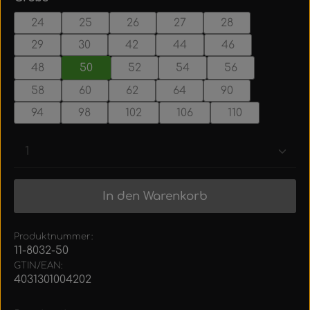
24
25
26
27
28
29
30
42
44
46
48
50
52
54
56
58
60
62
64
90
94
98
102
106
110
Produkt Anzahl: Gib den gewünschten Wert ein
In den Warenkorb
Produktnummer:
11-8032-50
GTIN/EAN:
4031301004202