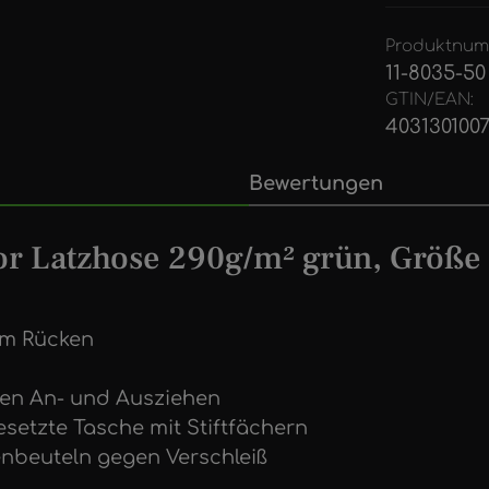
Produktnum
11-8035-50
GTIN/EAN:
4031301007
Bewertungen
r Latzhose 290g/m² grün, Größe
 im Rücken
hten An- und Ausziehen
esetzte Tasche mit Stiftfächern
enbeuteln gegen Verschleiß