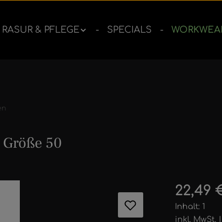
RASUR & PFLEGE
SPECIALS
WORKWEA
en
 Größe 50
ernen
Regulärer 
22,49 
Inhalt:
1
inkl. MwSt.