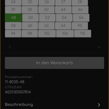
24
25
26
27
28
29
30
42
44
46
48
50
52
54
56
58
60
62
64
90
94
98
102
106
110
Produkt Anzahl: Gib den gewünschten Wert ein
In den Warenkorb
Produktnummer:
11-8035-48
GTIN/EAN:
4031301007814
Beschreibung