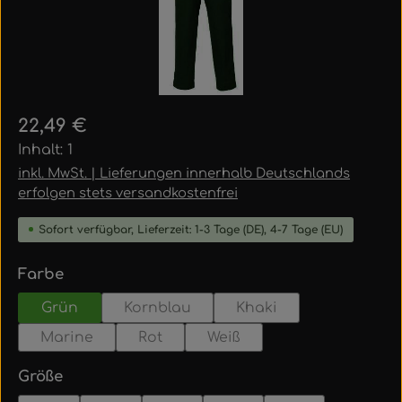
Regulärer Preis:
22,49 €
Inhalt:
1
inkl. MwSt. | Lieferungen innerhalb Deutschlands
erfolgen stets versandkostenfrei
Sofort verfügbar, Lieferzeit: 1-3 Tage (DE), 4-7 Tage (EU)
auswählen
Farbe
Grün
Kornblau
Khaki
Marine
Rot
Weiß
auswählen
Größe