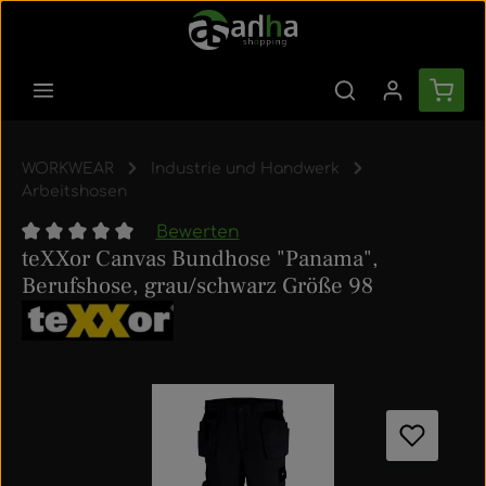
Zum Hauptinhalt springen
Ware
WORKWEAR
Industrie und Handwerk
Arbeitshosen
Bewerten
teXXor Canvas Bundhose "Panama",
Durchschnittliche Bewertung von 0 von 5 Sternen
Berufshose, grau/schwarz Größe 98
Bildergalerie überspringen