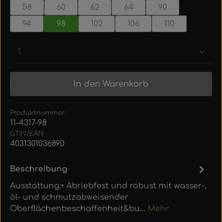
58
60
62
64
90
94
98
102
106
110
Produkt Anzahl: Gib den gewünschten Wert ein
In den Warenkorb
Produktnummer:
11-4317-98
GTIN/EAN:
4031301036890
Beschreibung
Ausstattung:• Abriebfest und robust mit wasser-,
öl- und schmutzabweisender
Oberflächenbeschaffenheit&bu…
Mehr