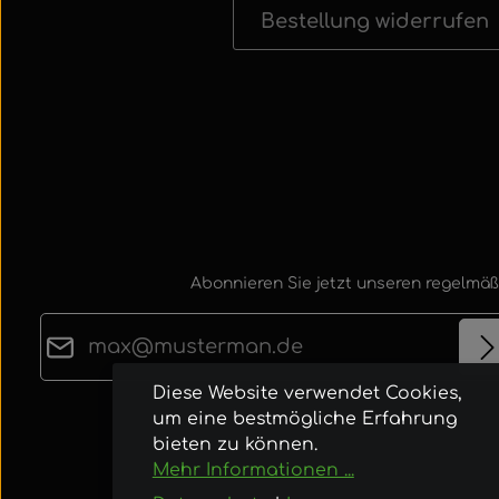
Bestellung widerrufen
Abonnieren Sie jetzt unseren regelmäß
E-Mail-Adresse*
Diese Website verwendet Cookies,
Datenschutz
um eine bestmögliche Erfahrung
Die mit einem Stern (*) markierten Felder sind
Ich habe die
Datenschutzbestimmungen
zur
bieten zu können.
Pflichtfelder.
Mehr Informationen ...
Kenntnis genommen und die
AGB
gelesen u