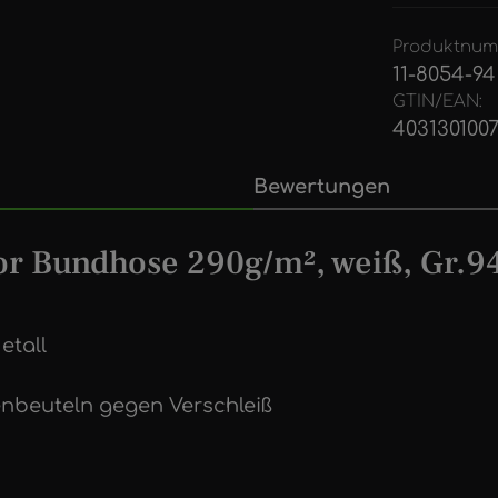
Produktnum
11-8054-94
GTIN/EAN:
403130100
Bewertungen
r Bundhose 290g/m², weiß, Gr.9
etall
enbeuteln gegen Verschleiß