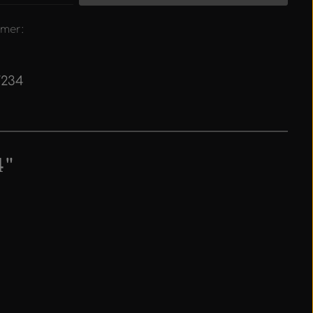
mer:
7234
4"