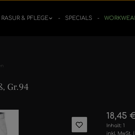
RASUR & PFLEGE
SPECIALS
WORKWEA
en
, Gr.94
ernen
Regulärer 
18,45 
Inhalt:
1
inkl. MwSt.