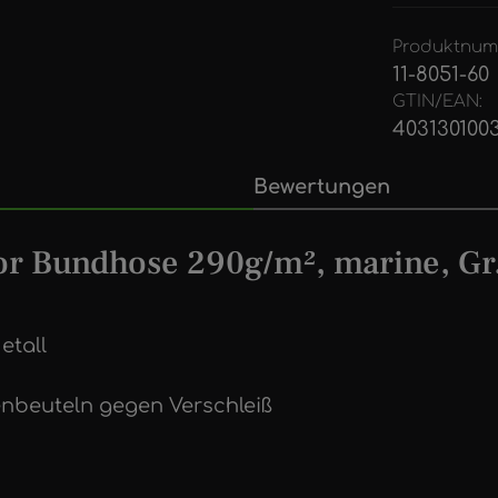
Produktnum
11-8051-60
GTIN/EAN:
403130100
Bewertungen
or Bundhose 290g/m², marine, Gr
etall
enbeuteln gegen Verschleiß