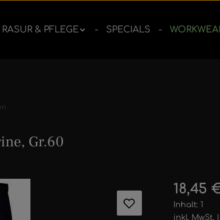
RASUR & PFLEGE
SPECIALS
WORKWEA
en
ine, Gr.60
ernen
Regulärer 
18,45 
Inhalt:
1
inkl. MwSt.