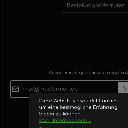
Bestellung widerrufen
Abonnieren Sie jetzt unseren regelmäß
E-Mail-Adresse*
Diese Website verwendet Cookies,
Datenschutz
um eine bestmögliche Erfahrung
Die mit einem Stern (*) markierten Felder sind
Ich habe die
Datenschutzbestimmungen
zur
bieten zu können.
Pflichtfelder.
Mehr Informationen ...
Kenntnis genommen und die
AGB
gelesen u