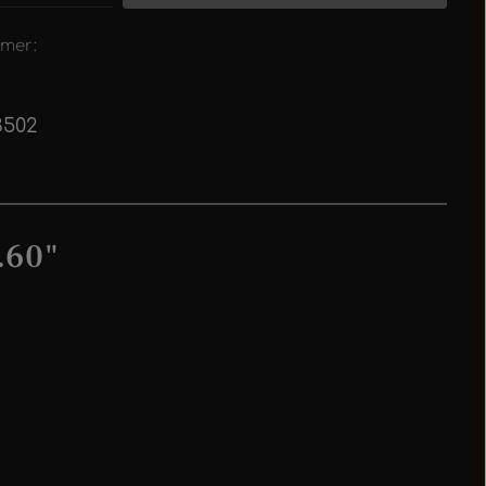
mer:
3502
.60"