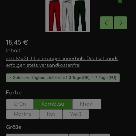
Regulärer Preis:
18,45 €
Inhalt:
1
inkl. MwSt. | Lieferungen innerhalb Deutschlands
erfolgen stets versandkostenfrei
Sofort verfügbar, Lieferzeit: 1-3 Tage (DE), 4-7 Tage (EU)
auswählen
Farbe
Grün
Kornblau
Khaki
Marine
Rot
Weiß
auswählen
Größe