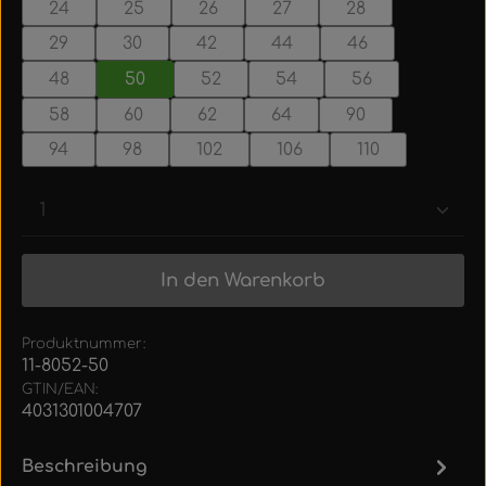
24
25
26
27
28
29
30
42
44
46
48
50
52
54
56
58
60
62
64
90
94
98
102
106
110
Produkt Anzahl: Gib den gewünschten Wert ein
In den Warenkorb
Produktnummer:
11-8052-50
GTIN/EAN:
4031301004707
Beschreibung