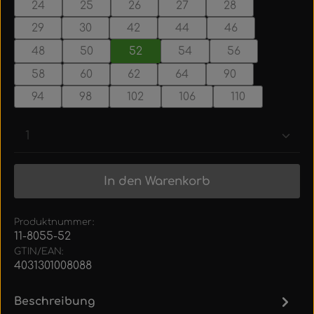
24
25
26
27
28
29
30
42
44
46
48
50
52
54
56
58
60
62
64
90
94
98
102
106
110
Produkt Anzahl: Gib den gewünschten Wert ein
In den Warenkorb
Produktnummer:
11-8055-52
GTIN/EAN:
4031301008088
Beschreibung