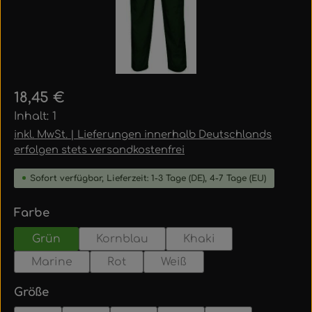
Regulärer Preis:
18,45 €
Inhalt:
1
inkl. MwSt. | Lieferungen innerhalb Deutschlands
erfolgen stets versandkostenfrei
Sofort verfügbar, Lieferzeit: 1-3 Tage (DE), 4-7 Tage (EU)
auswählen
Farbe
Grün
Kornblau
Khaki
Marine
Rot
Weiß
auswählen
Größe