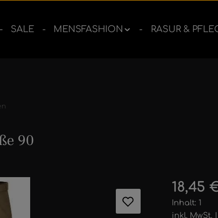
SALE
MENSFASHION
RASUR & PFLE
en
ße 90
ernen
Regulärer 
18,45 
Inhalt:
1
inkl. MwSt.