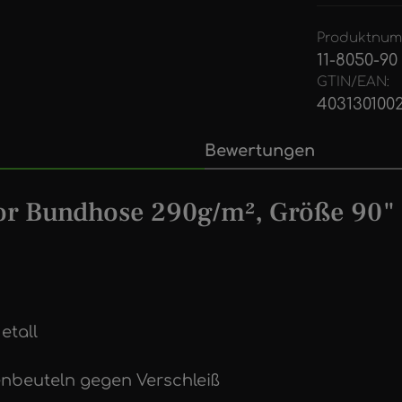
Produktnum
11-8050-90
GTIN/EAN:
403130100
Bewertungen
or Bundhose 290g/m², Größe 90"
etall
enbeuteln gegen Verschleiß