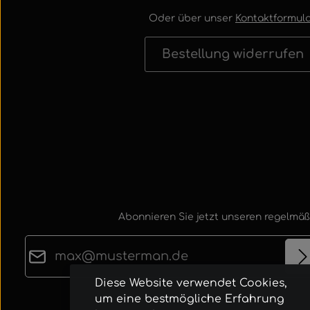
Oder über unser
Kontaktformula
Bestellung widerrufen
Abonnieren Sie jetzt unseren regelmäß
E-Mail-Adresse*
Diese Website verwendet Cookies,
Datenschutz
um eine bestmögliche Erfahrung
Die mit einem Stern (*) markierten Felder sind