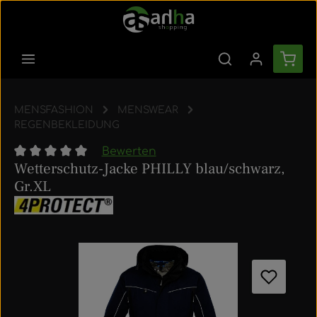
Zum Hauptinhalt springen
Ware
MENSFASHION
MENSWEAR
REGENBEKLEIDUNG
Bewerten
Wetterschutz-Jacke PHILLY blau/schwarz,
Durchschnittliche Bewertung von 0 von 5 Sternen
Gr.XL
Bildergalerie überspringen