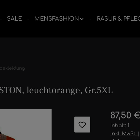
SALE
MENSFASHION
RASUR & PFLE
bekleidung
STON, leuchtorange, Gr.5XL
ernen
Regulärer 
87,50 
Inhalt:
1
inkl. MwSt.