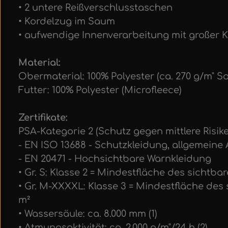
• 2 untere Reißverschlusstaschen
• Kordelzug im Saum
• aufwendige Innenverarbeitung mit großer
Material:
Obermaterial: 100% Polyester (ca. 270 g/m" So
Futter: 100% Polyester (Microfleece)
Zertifikate:
PSA-Kategorie 2 (Schutz gegen mittlere Risik
- EN ISO 13688 - Schutzkleidung, allgemein
- EN 20471 - Hochsichtbare Warnkleidung
• Gr. S: Klasse 2 = Mindestfläche des sichtba
• Gr. M-XXXXL: Klasse 3 = Mindestfläche des s
m²
• Wassersäule: ca. 8.000 mm (1)
• Atmungsaktivität: ca. 2.000 g/m"/24 h (2)