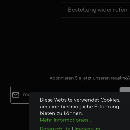
Bestellung widerrufen
Abonnieren Sie jetzt unseren regelmäß
E-Mail-Adresse*
Diese Website verwendet Cookies,
um eine bestmögliche Erfahrung
Datenschutz
bieten zu können.
Die mit einem Stern (*) markierten Felder sind
Ich habe die
Datenschutzbestimmungen
zur
Mehr Informationen ...
Pflichtfelder.
Kenntnis genommen und die
AGB
gelesen u
Datenschutz
|
Impressum