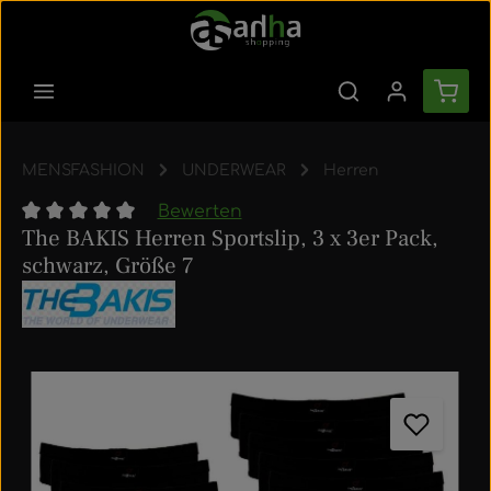
Zum Hauptinhalt springen
Ware
MENSFASHION
UNDERWEAR
Herren
Bewerten
The BAKIS Herren Sportslip, 3 x 3er Pack,
Durchschnittliche Bewertung von 0 von 5 Sternen
schwarz, Größe 7
Bildergalerie überspringen