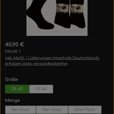
Regulärer Preis:
40,90 €
Inhalt:
1
inkl. MwSt. | Lieferungen innerhalb Deutschlands
erfolgen stets versandkostenfrei
auswählen
Größe
39-42
43-46
auswählen
Menge
8er-Pack
16er-Pack
24er-Pack