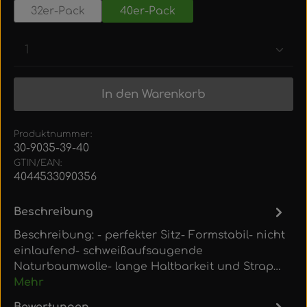
32er-Pack
40er-Pack
Produkt Anzahl: Gib den gewünschten Wert ein
In den Warenkorb
Produktnummer:
30-9035-39-40
GTIN/EAN:
4044533090356
Beschreibung
Beschreibung: - perfekter Sitz- Formstabil- nicht
einlaufend- schweißaufsaugende
Naturbaumwolle- lange Haltbarkeit und Strap…
Mehr
Bewertungen