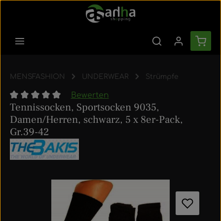
Zum Hauptinhalt springen
Ware
MENSFASHION
UNDERWEAR
Strümpfe
Bewerten
Tennissocken, Sportsocken 9035,
Durchschnittliche Bewertung von 0 von 5 Sternen
Damen/Herren, schwarz, 5 x 8er-Pack,
Gr.39-42
Bildergalerie überspringen