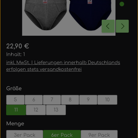
Regulärer Preis:
22,90 €
Inhalt:
1
inkl. MwSt. | Lieferungen innerhalb Deutschlands
erfolgen stets versandkostenfrei
auswählen
Größe
5
6
7
8
9
10
11
12
13
auswählen
Menge
3er Pack
6er Pack
9er Pack