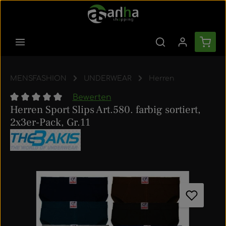
Zum Hauptinhalt springen
Ware
MENSFASHION
UNDERWEAR
Herren
Bewerten
Herren Sport Slips Art.580. farbig sortiert,
Durchschnittliche Bewertung von 0 von 5 Sternen
2x3er-Pack, Gr.11
Bildergalerie überspringen