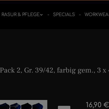
RASUR & PFLEGE
SPECIALS
WORKWEA
ck 2, Gr. 39/42, farbig gem., 3 x
ernen
Regulärer 
16,90 