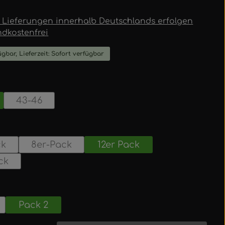
 | Lieferungen innerhalb Deutschlands erfolgen
ndkostenfrei
ügbar, Lieferzeit: Sofort verfügbar
swählen
43-46
uswählen
ck
8er-Pack
12er Pack
ck
swählen
Pack 2