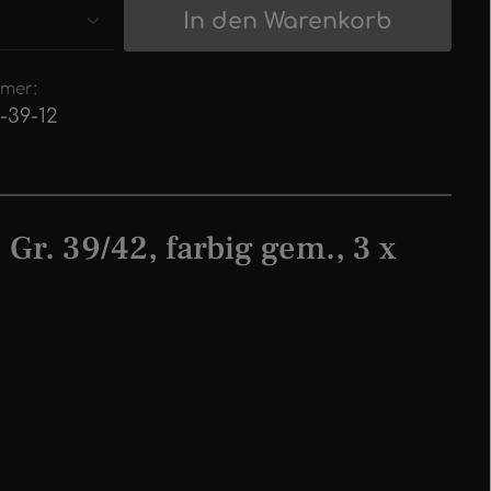
 Anzahl: Gib den gewünschten Wert 
In den Warenkorb
mer:
-39-12
r. 39/42, farbig gem., 3 x