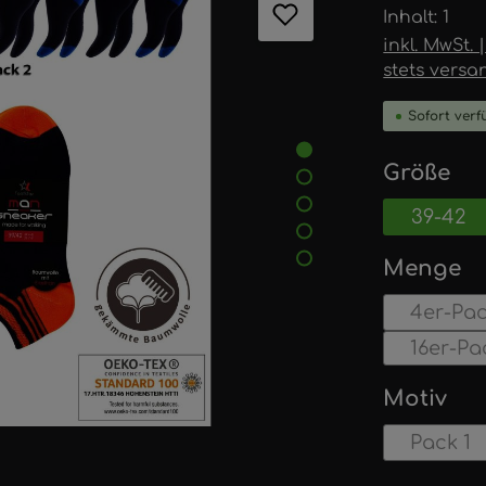
Inhalt:
1
inkl. MwSt.
stets versa
Sofort verf
au
Größe
39-42
a
Menge
4er-Pa
16er-Pa
au
Motiv
Pack 1