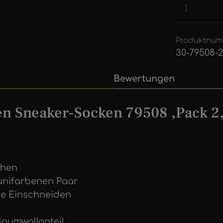
Produkt
Produktnum
30-79508-2
Bewertungen
 Sneaker-Socken 79508 ,Pack 2, G
chen
unifarbenen Paar
ne Einschneiden
aumwollanteil