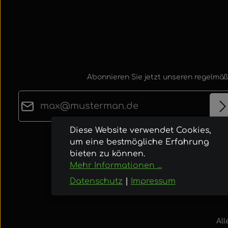
Abonnieren Sie jetzt unseren regelmäß
E-Mail-Adresse*
Diese Website verwendet Cookies,
Datenschutz
Die mit einem Stern (*) markierten Felder sind
um eine bestmögliche Erfahrung
Ich habe die
Datenschutzbestimmungen
zur
bieten zu können.
Pflichtfelder.
Kenntnis genommen und die
AGB
gelesen u
Mehr Informationen ...
bin mit ihnen einverstanden.
Datenschutz
|
Impressum
All