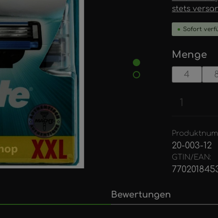
stets versa
Sofort verfü
a
Menge
4
Produkt
Produktnum
20-003-12
GTIN/EAN:
770201845
Bewertungen