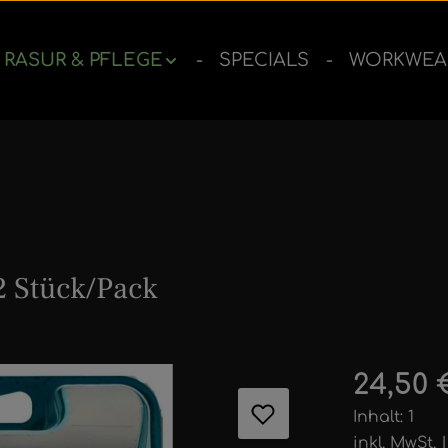
RASUR & PFLEGE
SPECIALS
WORKWEA
2 Stück/Pack
ernen
Regulärer 
24,50 
Inhalt:
1
inkl. MwSt.