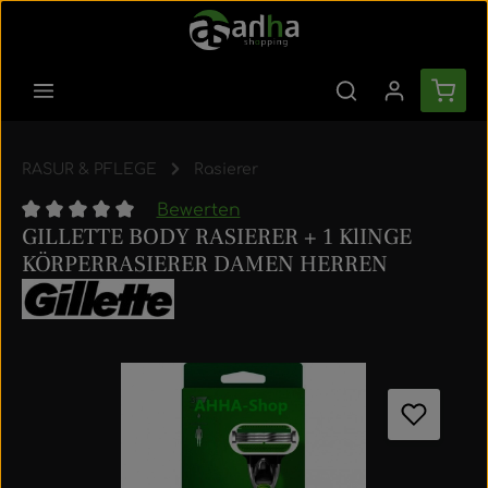
Zum Hauptinhalt springen
Ware
RASUR & PFLEGE
Rasierer
Bewerten
GILLETTE BODY RASIERER + 1 KlINGE
Durchschnittliche Bewertung von 0 von 5 Sternen
KÖRPERRASIERER DAMEN HERREN
Bildergalerie überspringen