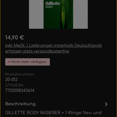
Regulärer Preis:
14,90 €
inkl. MwSt. | Lieferungen innerhalb Deutschlands
erfolgen stets versandkostenfrei
Nicht mehr verfügbar
Produktnummer:
20-012
GTIN/EAN:
7702018343614
Beschreibung
GILLETTE BODY RASIERER + 1 Klinge Neu und