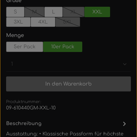
auswählen
Größe
S
M
L
XL
XXL
(Diese Option ist zurzeit nicht verfügbar.)
(Diese Option ist zurzeit nich
3XL
4XL
5XL
(Diese Option ist zurzeit nicht v
auswählen
Menge
5er Pack
10er Pack
Produkt Anzahl: Gib den gewünschten Wert ein
In den Warenkorb
Produktnummer:
09-610440GM-XXL-10
Beschreibung
Ausstattung: • Klassische Passform für höchste