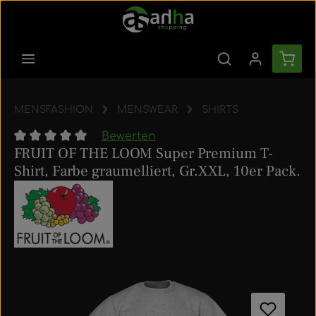
Zum Hauptinhalt springen
Ware
MENSFASHION
MENSWEAR
SHIRTS
Bewerten
FRUIT OF THE LOOM Super Premium T-
Durchschnittliche Bewertung von 0 von 5 Sternen
Shirt, Farbe graumelliert, Gr.XXL, 10er Pack.
Bildergalerie überspringen