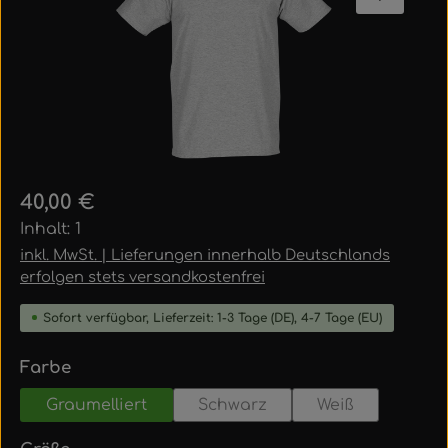
Regulärer Preis:
40,00 €
Inhalt:
1
inkl. MwSt. | Lieferungen innerhalb Deutschlands
erfolgen stets versandkostenfrei
Sofort verfügbar, Lieferzeit: 1-3 Tage (DE), 4-7 Tage (EU)
auswählen
Farbe
Graumelliert
Schwarz
Weiß