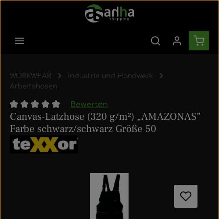
Zum Hauptinhalt springen
Ware
WORKWEAR
Industrie und Handwerk
Arbeitshosen
Bewerten
Canvas-Latzhose (320 g/m²) „AMAZONAS”
Durchschnittliche Bewertung von 0 von 5 Sternen
Farbe schwarz/schwarz Größe 50
Bildergalerie überspringen