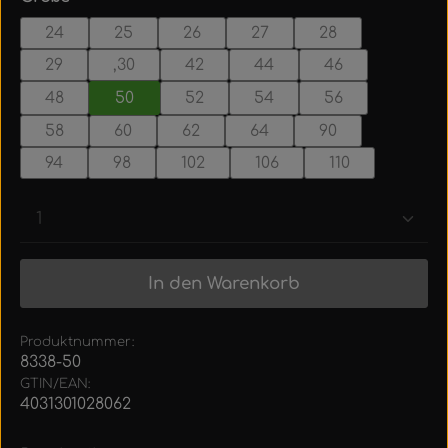
24
25
26
27
28
29
,30
42
44
46
48
50
52
54
56
58
60
62
64
90
94
98
102
106
110
Produkt Anzahl: Gib den gewünschten Wert ein
In den Warenkorb
Produktnummer:
8338-50
GTIN/EAN:
4031301028062