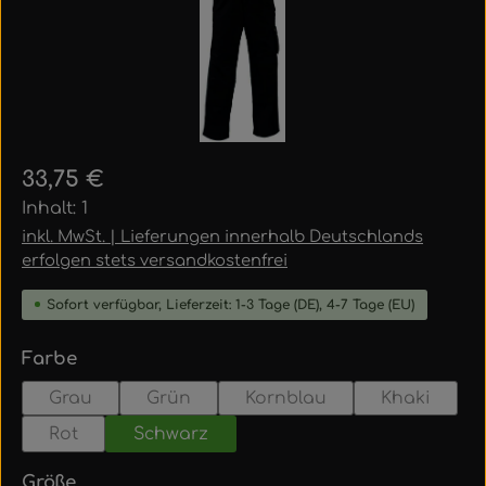
Regulärer Preis:
33,75 €
Inhalt:
1
inkl. MwSt. | Lieferungen innerhalb Deutschlands
erfolgen stets versandkostenfrei
Sofort verfügbar, Lieferzeit: 1-3 Tage (DE), 4-7 Tage (EU)
auswählen
Farbe
Grau
Grün
Kornblau
Khaki
Rot
Schwarz
auswählen
Größe