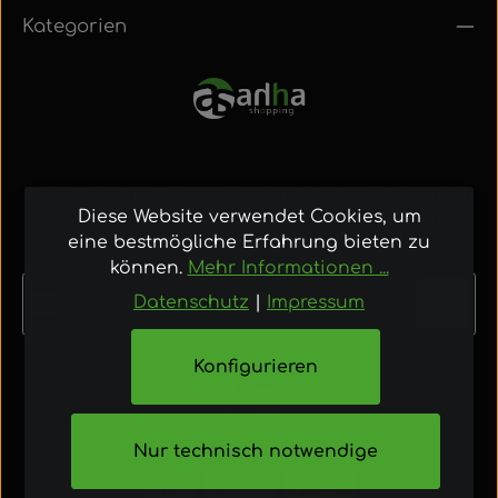
Kategorien
Abonnieren Sie jetzt unseren regelmäßig erscheinenden
Diese Website verwendet Cookies, um
Newsletter, um rechtzeitig über neue Produkte und
eine bestmögliche Erfahrung bieten zu
Angebote informiert zu werden.
können.
Mehr Informationen ...
E-Mail-Adresse*
Datenschutz
|
Impressum
Datenschutz
Konfigurieren
Die mit einem Stern (*) markierten Felder sind
Ich habe die
Datenschutzbestimmungen
zur
Pflichtfelder.
Kenntnis genommen und die
AGB
gelesen
Nur technisch notwendige
und bin mit ihnen einverstanden.