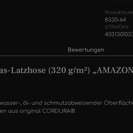
Produktnum
8330-64
GTIN/EAN:
403130103
Bewertungen
as-Latzhose (320 g/m²) „AMAZON
t wasser-, öl- und schmutzabweisender Oberfläc
hen aus original CORDURA®.