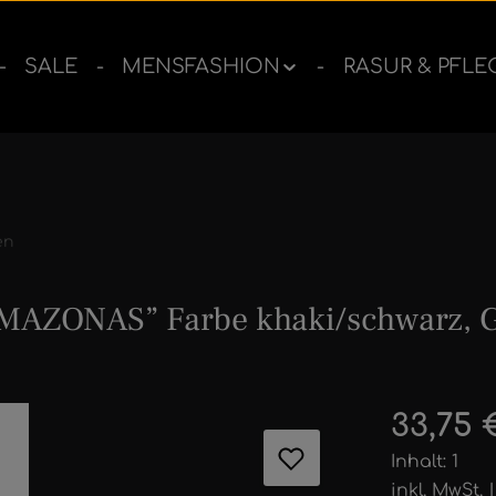
SALE
MENSFASHION
RASUR & PFLE
en
AMAZONAS” Farbe khaki/schwarz, 
ernen
Regulärer 
33,75 
Inhalt:
1
inkl. MwSt.