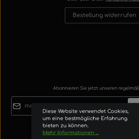
Bestellung widerrufen
Abonnieren Sie jetzt unseren regelmäß
E-Mail-Adresse*
Diese Website verwendet Cookies,
um eine bestmögliche Erfahrung
Datenschutz
bieten zu können.
Die mit einem Stern (*) markierten Felder sind
Ich habe die
Datenschutzbestimmungen
zur
Mehr Informationen ...
Pflichtfelder.