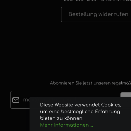
Bestellung widerrufen
Abonnieren Sie jetzt unseren regelmäß
E-Mail-Adresse*
Diese Website verwendet Cookies,
um eine bestmögliche Erfahrung
Datenschutz
bieten zu können.
Die mit einem Stern (*) markierten Felder sind
Ich habe die
Datenschutzbestimmungen
zur
Mehr Informationen ...
Pflichtfelder.