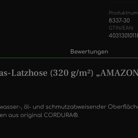
Produktnum
8337-30
GTIN/EAN:
4031301011
Bewertungen
as-Latzhose (320 g/m²) „AMAZON
t wasser-, öl- und schmutzabweisender Oberfläc
hen aus original CORDURA®.