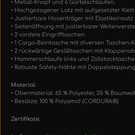
• Metall-Knopf und 6 Gürtelschlaufen.
• Hochgezogener Latz mit aufgesetzter Klet
• Justierbare Hosenträger mit Elastikeinsatz
• Seitenöffnung mit justierbarer Weitenverst
• 2 vordere Eingrifftaschen
• 1 Cargo-Beintasche mit diversen Taschen
• 2 rückwärtige Gesäßtaschen mit Klappen
• Hammerschlaufe links und Zollstocktasche
• Robuste Safety-Nähte mit Doppelsteppun
Material:
• Obermaterial: 65 % Polyester, 35 % Baumwo
• Besätze: 100 % Polyamid (CORDURA®)
Zertifikate: