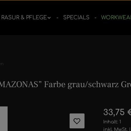
RASUR & PFLEGE
SPECIALS
WORKWEA
en
AMAZONAS” Farbe grau/schwarz Gr
ernen
Regulärer 
33,75 
Inhalt:
1
inkl. MwSt.