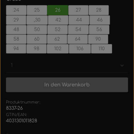
24
25
26
27
28
29
,30
42
44
46
48
50
52
54
56
58
60
62
64
90
94
98
102
106
110
Produkt Anzahl: Gib den gewünschten Wert ein
In den Warenkorb
Produktnummer:
8337-26
GTIN/EAN:
4031301011828