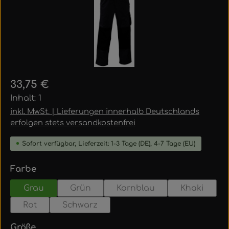
Regulärer Preis:
33,75 €
Inhalt:
1
inkl. MwSt. | Lieferungen innerhalb Deutschlands
erfolgen stets versandkostenfrei
Sofort verfügbar, Lieferzeit: 1-3 Tage (DE), 4-7 Tage (EU)
auswählen
Farbe
Grau
Grün
Kornblau
Khaki
Rot
Schwarz
auswählen
Größe