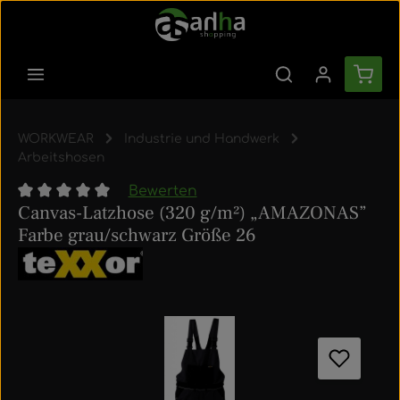
Zum Hauptinhalt springen
Ware
WORKWEAR
Industrie und Handwerk
Arbeitshosen
Bewerten
Canvas-Latzhose (320 g/m²) „AMAZONAS”
Durchschnittliche Bewertung von 0 von 5 Sternen
Farbe grau/schwarz Größe 26
Bildergalerie überspringen