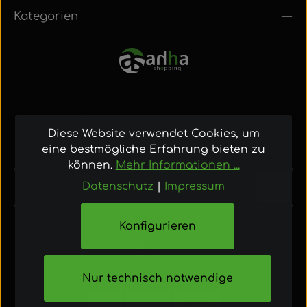
Kategorien
Abonnieren Sie jetzt unseren regelmäßig erscheinenden
Diese Website verwendet Cookies, um
Newsletter, um rechtzeitig über neue Produkte und
eine bestmögliche Erfahrung bieten zu
Angebote informiert zu werden.
können.
Mehr Informationen ...
E-Mail-Adresse*
Datenschutz
|
Impressum
Datenschutz
Konfigurieren
Die mit einem Stern (*) markierten Felder sind
Ich habe die
Datenschutzbestimmungen
zur
Pflichtfelder.
Kenntnis genommen und die
AGB
gelesen
Nur technisch notwendige
und bin mit ihnen einverstanden.