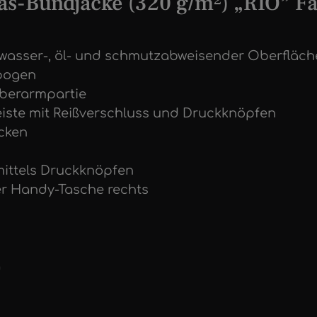
s-Bundjacke (320 g/m²) „RIO” F
t wasser-, öl- und schmutzabweisender Oberfläc
bogen
Oberarmpartie
eiste mit Reißverschluss und Druckknöpfen
cken
mittels Druckknöpfen
er Handy-Tasche rechts
g