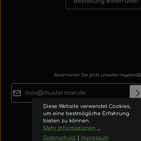
Bestellung widerrufen
Abonnieren Sie jetzt unseren regelmäß
E-Mail-Adresse*
Diese Website verwendet Cookies,
Datenschutz
um eine bestmögliche Erfahrung
Die mit einem Stern (*) markierten Felder sind
Ich habe die
Datenschutzbestimmungen
zur
bieten zu können.
Pflichtfelder.
Mehr Informationen ...
Kenntnis genommen und die
AGB
gelesen u
bin mit ihnen einverstanden.
Datenschutz
|
Impressum