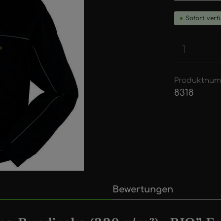
Sofort verfü
Produkt
Produktnum
8318
Bewertungen