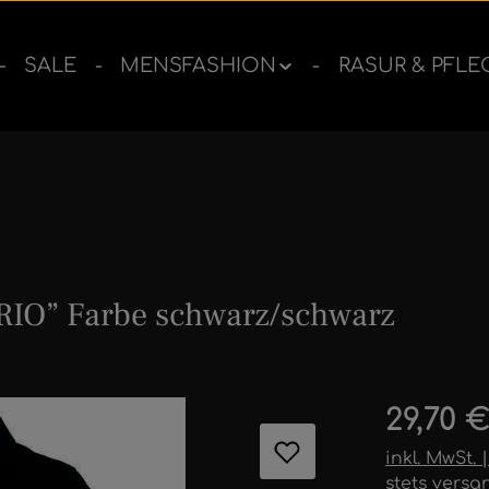
SALE
MENSFASHION
RASUR & PFLE
RIO” Farbe schwarz/schwarz
ernen
Regulärer 
29,70 
inkl. MwSt.
stets versa