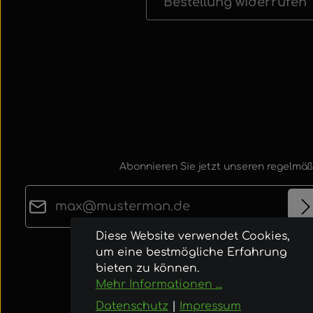
Bestellung widerrufen
Abonnieren Sie jetzt unseren regelmäß
E-Mail-Adresse*
Diese Website verwendet Cookies,
Datenschutz
um eine bestmögliche Erfahrung
Die mit einem Stern (*) markierten Felder sind
Ich habe die
Datenschutzbestimmungen
zur
bieten zu können.
Pflichtfelder.
Mehr Informationen ...
Kenntnis genommen und die
AGB
gelesen u
bin mit ihnen einverstanden.
Datenschutz
|
Impressum