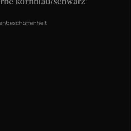
rbe kornblau/schwarz"
henbeschaffenheit