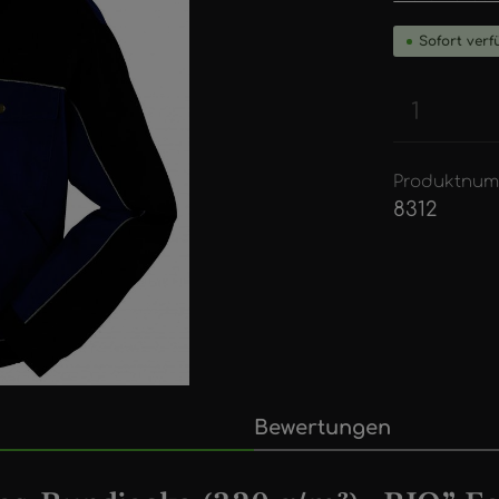
Sofort verfü
Produkt
Produktnum
8312
Bewertungen