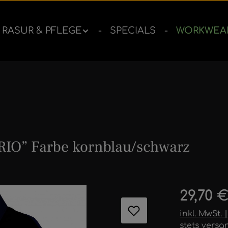
RASUR & PFLEGE
SPECIALS
WORKWEA
RIO” Farbe kornblau/schwarz
ernen
Regulärer 
29,70 
inkl. MwSt.
stets versa