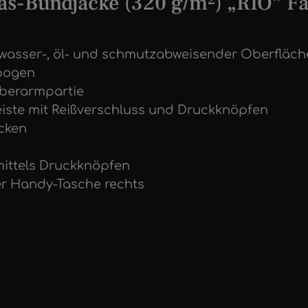
s-Bundjacke (320 g/m²) „RIO” Fa
t wasser-, öl- und schmutzabweisender Oberfläc
bogen
Oberarmpartie
eiste mit Reißverschluss und Druckknöpfen
cken
mittels Druckknöpfen
er Handy-Tasche rechts
g