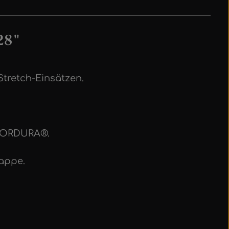
28"
tretch-Einsätzen.
 CORDURA®.
lappe.