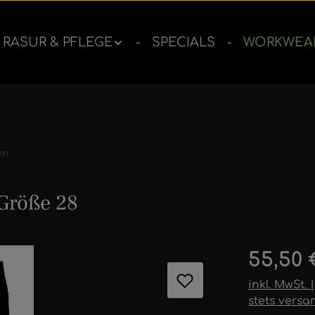
RASUR & PFLEGE
SPECIALS
WORKWEA
en
Größe 28
ernen
Regulärer 
55,50 
inkl. MwSt.
stets versa