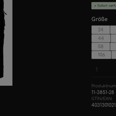
Sofort verfü
au
Größe
24
44
58
106
Produkt
Produktnum
11-3851-28
GTIN/EAN:
4031301021