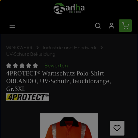
Zum Hauptinhalt springen
Ware
WORKWEAR
Industrie und Handwerk
UV-Schutz Bekleidung
Bewerten
4PROTECT® Warnschutz Polo-Shirt
Durchschnittliche Bewertung von 0 von 5 Sternen
ORLANDO, UV-Schutz, leuchtorange,
Gr.3XL
Bildergalerie überspringen