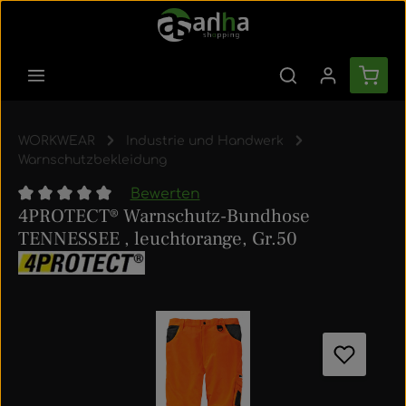
Zum Hauptinhalt springen
Ware
WORKWEAR
Industrie und Handwerk
Warnschutzbekleidung
Bewerten
4PROTECT® Warnschutz-Bundhose
Durchschnittliche Bewertung von 0 von 5 Sternen
TENNESSEE , leuchtorange, Gr.50
Bildergalerie überspringen