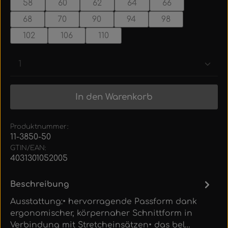
58
60
62
64
66
68
70
90
94
98
102
106
110
Produkt Anzahl: Gib den gewünschten Wert ein
In den Warenkorb
Produktnummer:
11-3850-50
GTIN/EAN:
4031301052005
Beschreibung
Ausstattung:• hervorragende Passform dank
ergonomischer, körpernaher Schnittform in
Verbindung mit Stretcheinsätzen• das bel…