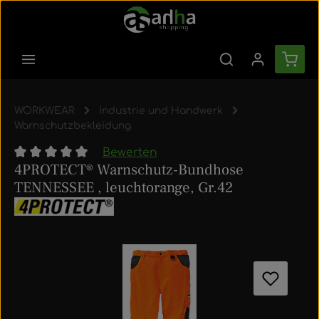
Zum Hauptinhalt springen
Ware
WORKWEAR
Industrie und Handwerk
Warnschutzbekleidung
Bewerten
4PROTECT® Warnschutz-Bundhose
Durchschnittliche Bewertung von 0 von 5 Sternen
TENNESSEE , leuchtorange, Gr.42
Bildergalerie überspringen