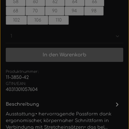
58
60
62
64
66
68
70
90
94
98
102
106
110
Produkt Anzahl: Gib den gewünschten Wert ein
In den Warenkorb
Produktnummer:
11-3850-42
GTIN/EAN:
4031301057604
Beschreibung
Ausstattung:• hervorragende Passform dank
ergonomischer, körpernaher Schnittform in
Verbindung mit Stretcheinsätzen• das bel…