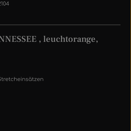
2104
NESSEE , leuchtorange,
Stretcheinsätzen