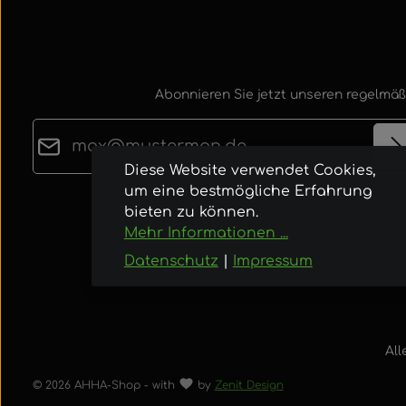
Abonnieren Sie jetzt unseren regelmäß
E-Mail-Adresse*
Diese Website verwendet Cookies,
um eine bestmögliche Erfahrung
Datenschutz
Die mit einem Stern (*) markierten Felder sind
bieten zu können.
Ich habe die
Datenschutzbestimmungen
zur
Pflichtfelder.
Mehr Informationen ...
Kenntnis genommen und die
AGB
gelesen u
Datenschutz
|
Impressum
bin mit ihnen einverstanden.
All
© 2026 AHHA-Shop - with
by
Zenit Design