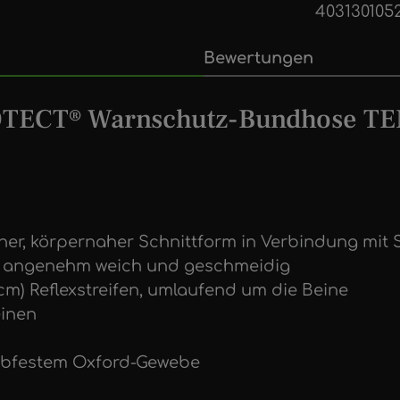
403130105
Bewertungen
OTECT® Warnschutz-Bundhose TEN
r, körpernaher Schnittform in Verbindung mit 
tig angenehm weich und geschmeidig
7 cm) Reflexstreifen, umlaufend um die Beine
einen
ebfestem Oxford-Gewebe