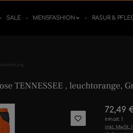
SALE
MENSFASHION
RASUR & PFLE
bekleidung
se TENNESSEE , leuchtorange, Gr
ernen
Regulärer 
72,49 
Inhalt:
1
inkl. MwSt.