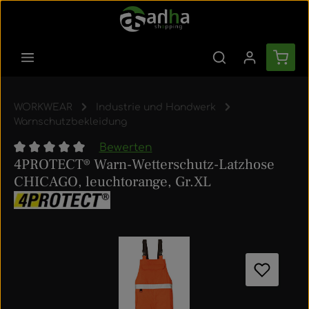
Zum Hauptinhalt springen
Ware
WORKWEAR
Industrie und Handwerk
Warnschutzbekleidung
Bewerten
4PROTECT® Warn-Wetterschutz-Latzhose
Durchschnittliche Bewertung von 0 von 5 Sternen
CHICAGO, leuchtorange, Gr.XL
Bildergalerie überspringen