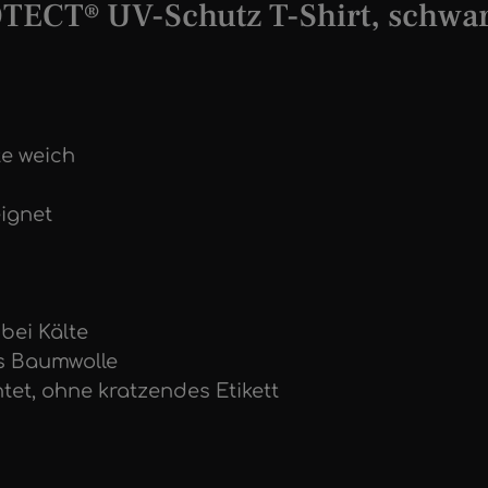
ECT® UV-Schutz T-Shirt, schwar
te weich
eignet
bei Kälte
ls Baumwolle
tet, ohne kratzendes Etikett