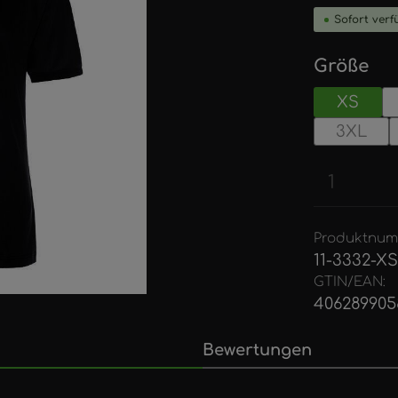
Sofort verfü
au
Größe
XS
3XL
Produkt
Produktnum
11-3332-X
GTIN/EAN:
406289905
Bewertungen