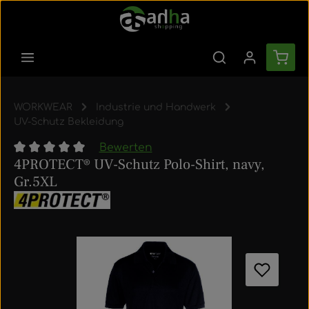
Zum Hauptinhalt springen
Ware
WORKWEAR
Industrie und Handwerk
UV-Schutz Bekleidung
Bewerten
4PROTECT® UV-Schutz Polo-Shirt, navy,
Durchschnittliche Bewertung von 0 von 5 Sternen
Gr.5XL
Bildergalerie überspringen