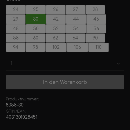
24
25
26
27
28
29
30
42
44
46
48
50
52
54
56
58
60
62
64
90
94
98
102
106
110
Produkt Anzahl: Gib den gewünschten Wert ein
In den Warenkorb
Produktnummer:
8358-30
GTIN/EAN:
4031301028451