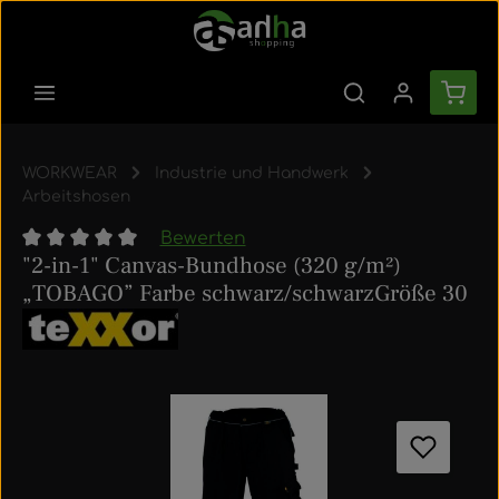
Zum Hauptinhalt springen
Ware
WORKWEAR
Industrie und Handwerk
Arbeitshosen
Bewerten
"2-in-1" Canvas-Bundhose (320 g/m²)
Durchschnittliche Bewertung von 0 von 5 Sternen
„TOBAGO” Farbe schwarz/schwarzGröße 30
Bildergalerie überspringen