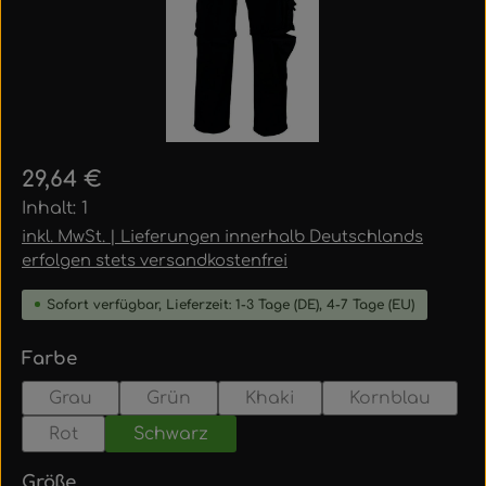
Regulärer Preis:
29,64 €
Inhalt:
1
inkl. MwSt. | Lieferungen innerhalb Deutschlands
erfolgen stets versandkostenfrei
Sofort verfügbar, Lieferzeit: 1-3 Tage (DE), 4-7 Tage (EU)
auswählen
Farbe
Grau
Grün
Khaki
Kornblau
Rot
Schwarz
auswählen
Größe