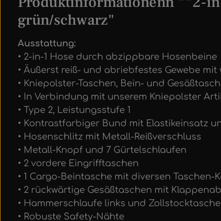
Produktinformationenn ""2-i
grün/schwarz"
Ausstattung:
• 2-in-1 Hose durch abzippbare Hosenbeine
• Äußerst reiß- und abriebfestes Gewebe mi
• Kniepolster-Taschen, Bein- und Gesäßtas
• In Verbindung mit unserem Kniepolster Artik
• Type 2, Leistungsstufe 1
• Kontrastfarbiger Bund mit Elastikeinsatz u
• Hosenschlitz mit Metall-Reißverschluss
• Metall-Knopf und 7 Gürtelschlaufen
• 2 vordere Eingrifftaschen
• 1 Cargo-Beintasche mit diversen Taschen
• 2 rückwärtige Gesäßtaschen mit Klappen
• Hammerschlaufe links und Zollstocktasche
• Robuste Safety-Nähte