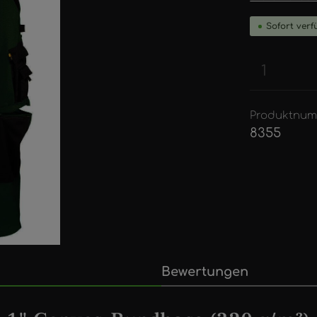
Sofort verfü
Produkt
Produktnum
8355
Bewertungen