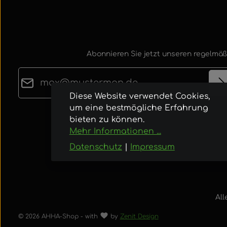
Abonnieren Sie jetzt unseren regelmäß
E-Mail-Adresse*
Diese Website verwendet Cookies,
um eine bestmögliche Erfahrung
Datenschutz
Die mit einem Stern (*) markierten Felder sind
bieten zu können.
Ich habe die
Datenschutzbestimmungen
zur
Pflichtfelder.
Mehr Informationen ...
Kenntnis genommen und die
AGB
gelesen u
Datenschutz
|
Impressum
bin mit ihnen einverstanden.
All
© 2026 AHHA-Shop - with
by
Zenit Design