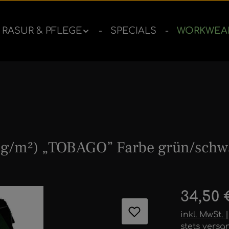
RASUR & PFLEGE
SPECIALS
WORKWEA
0 g/m²) „TOBAGO” Farbe grün/schw
ernen
Regulärer 
34,50 
inkl. MwSt.
stets versa