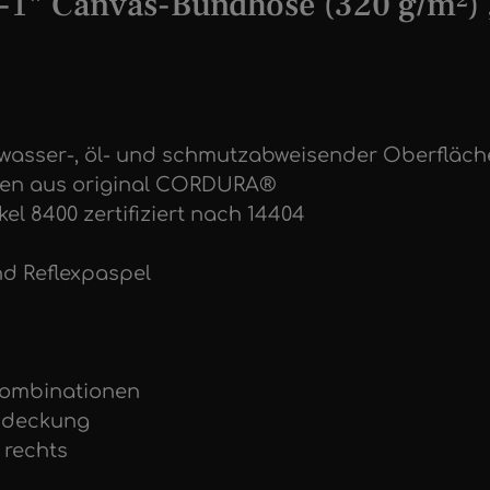
n-1" Canvas-Bundhose (320 g/m²
t wasser-, öl- und schmutzabweisender Oberfläc
chen aus original CORDURA®
el 8400 zertifiziert nach 14404
nd Reflexpaspel
-Kombinationen
abdeckung
 rechts