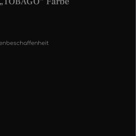
) „TOBAGO” Farbe
henbeschaffenheit