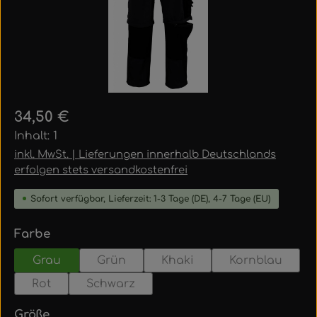
Regulärer Preis:
34,50 €
Inhalt:
1
inkl. MwSt. | Lieferungen innerhalb Deutschlands
erfolgen stets versandkostenfrei
Sofort verfügbar, Lieferzeit: 1-3 Tage (DE), 4-7 Tage (EU)
auswählen
Farbe
Grau
Grün
Khaki
Kornblau
Rot
Schwarz
auswählen
Größe