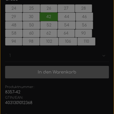
24
25
26
27
28
29
30
42
44
46
48
50
52
54
56
58
60
62
64
90
94
98
102
106
110
Produkt Anzahl: Gib den gewünschten Wert ein
In den Warenkorb
Produktnummer:
8357-42
GTIN/EAN:
4031301012368