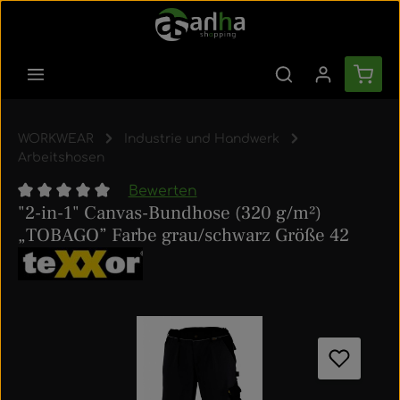
Zum Hauptinhalt springen
Ware
WORKWEAR
Industrie und Handwerk
Arbeitshosen
Bewerten
"2-in-1" Canvas-Bundhose (320 g/m²)
Durchschnittliche Bewertung von 0 von 5 Sternen
„TOBAGO” Farbe grau/schwarz Größe 42
Bildergalerie überspringen