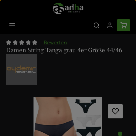
Zum Hauptinhalt springen
Ware
Bewerten
Damen String Tanga grau 4er Größe 44/46
Durchschnittliche Bewertung von 0 von 5 Sternen
Bildergalerie überspringen