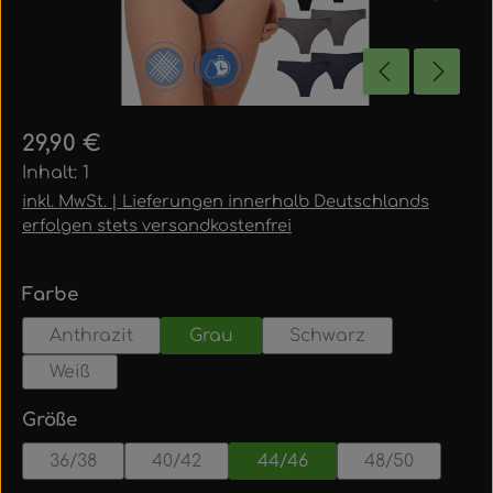
Regulärer Preis:
29,90 €
Inhalt:
1
inkl. MwSt. | Lieferungen innerhalb Deutschlands
erfolgen stets versandkostenfrei
auswählen
Farbe
Anthrazit
Grau
Schwarz
Weiß
auswählen
Größe
36/38
40/42
44/46
48/50